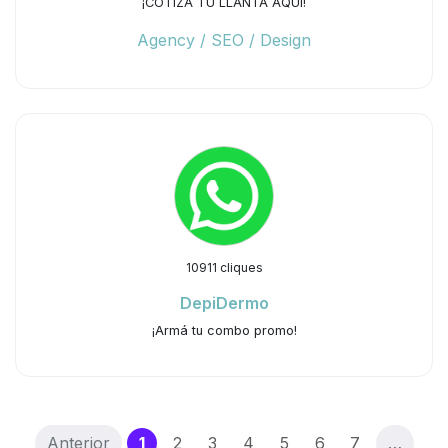
¡COTIZA TU LLANTA AQUÍ!
Agency / SEO / Design
10911 cliques
DepiDermo
¡Armá tu combo promo!
(current)
Anterior
1
2
3
4
5
6
7
…