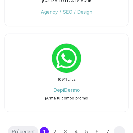
¡COTIZA TU LLANTA AQUÍ!
Agency / SEO / Design
10911 clics
DepiDermo
¡Armá tu combo promo!
(current)
Précédent
1
2
3
4
5
6
7
…